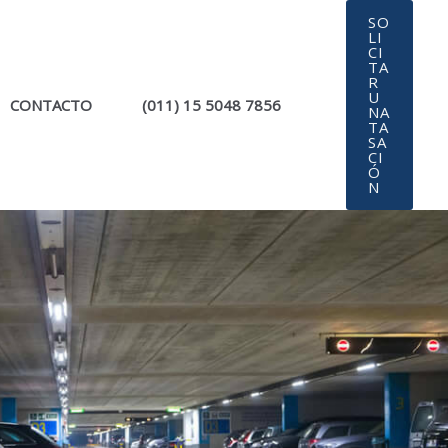
SO
LI
CI
TA
R
U
CONTACTO
(011) 15 5048 7856
NA
TA
SA
CI
Ó
N