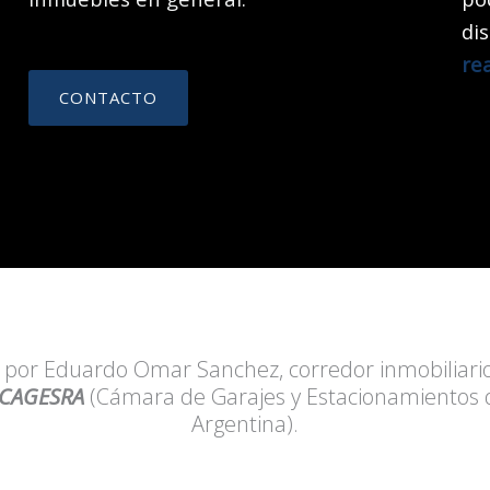
di
re
CONTACTO
 por Eduardo Omar Sanchez, corredor inmobiliari
CAGESRA
(Cámara de Garajes y Estacionamientos d
Argentina).