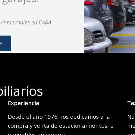
s comerciales en CABA
A
liarios
Experiencia
Ta
Desde el año 1976 nos dedicamos a la
Nu
compra y venta de estacionamientos, e
me
inmuebles en general.
po