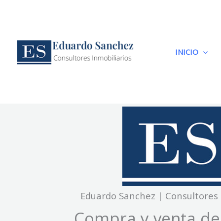
Ir
al
contenido
INICIO
Eduardo Sanchez | Consultores 
Compra y venta de 