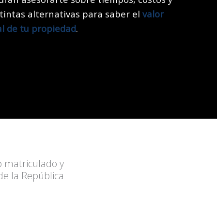
stintas alternativas para saber el
valor
al de tu propiedad
.
o matriculado y
e la República