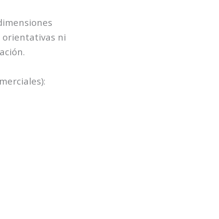
 dimensiones
 orientativas ni
ación.
erciales):