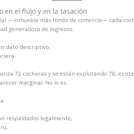
 en el flujo y en la tasación
cial —inmueble más fondo de comercio— cada coch
ad generadora de ingresos.
n dato descriptivo.
ciera.
utoriza 72 cocheras y se están explotando 78, exist
arecer marginal. No lo es.
a:
án respaldados legalmente,
ro,