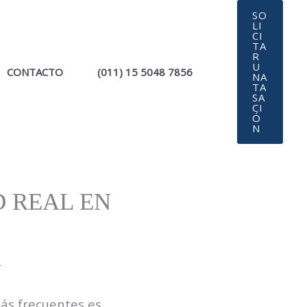
SO
LI
CI
TA
R
U
CONTACTO
(011) 15 5048 7856
NA
TA
SA
CI
Ó
N
 REAL EN
R
ás frecuentes es