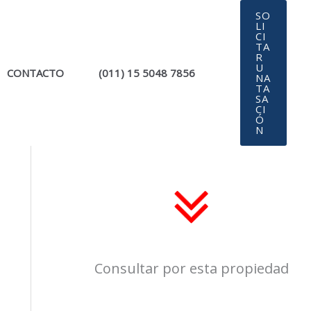
SO
LI
CI
TA
R
U
CONTACTO
(011) 15 5048 7856
NA
TA
SA
CI
Ó
N
Consultar por esta propiedad