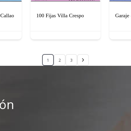
 Callao
100 Fijas Villa Crespo
Garaje 
1
2
3
ión