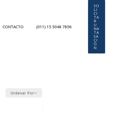
SO
LI
CI
TA
R
U
CONTACTO
(011) 15 5048 7856
NA
TA
SA
CI
Ó
N
Ordenar Por