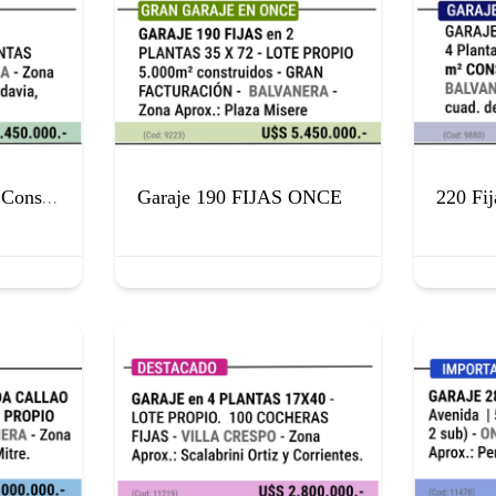
P
ropiedad 5.000 m² Construidos
Garaje 190 FIJAS ONCE
220 Fi