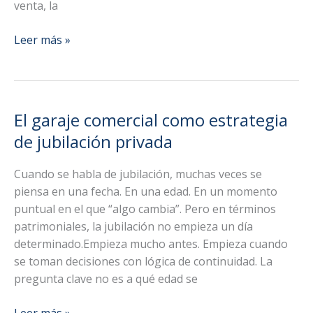
venta, la
Cómo
Leer más »
preparar
un
garaje
comercial
El garaje comercial como estrategia
para
de jubilación privada
que
un
Cuando se habla de jubilación, muchas veces se
comprador
piensa en una fecha. En una edad. En un momento
serio
puntual en el que “algo cambia”. Pero en términos
lo
patrimoniales, la jubilación no empieza un día
analice
determinado.Empieza mucho antes. Empieza cuando
sin
se toman decisiones con lógica de continuidad. La
fricciones
pregunta clave no es a qué edad se
El