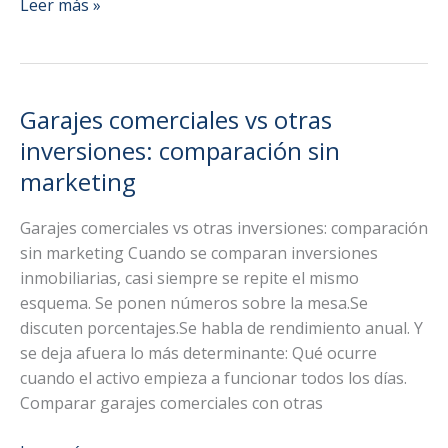
Garajes
Leer más »
en
venta
en
CABA:
Garajes comerciales vs otras
análisis
inversiones: comparación sin
de
marketing
escasez
estructural
Garajes comerciales vs otras inversiones: comparación
y
sin marketing Cuando se comparan inversiones
comportamiento
inmobiliarias, casi siempre se repite el mismo
patrimonial
esquema. Se ponen números sobre la mesa.Se
a
discuten porcentajes.Se habla de rendimiento anual. Y
largo
se deja afuera lo más determinante: Qué ocurre
plazo
cuando el activo empieza a funcionar todos los días.
Comparar garajes comerciales con otras