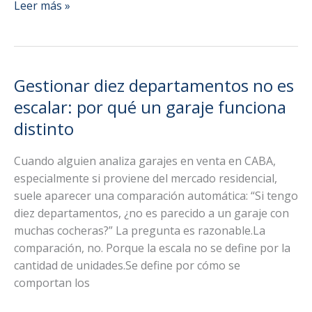
Garajes
Leer más »
en
venta
en
CABA:
Gestionar diez departamentos no es
cómo
escalar: por qué un garaje funciona
evaluar
distinto
rendimiento
y
Cuando alguien analiza garajes en venta en CABA,
potencial
especialmente si proviene del mercado residencial,
antes
suele aparecer una comparación automática: “Si tengo
de
diez departamentos, ¿no es parecido a un garaje con
comprar
muchas cocheras?” La pregunta es razonable.La
comparación, no. Porque la escala no se define por la
cantidad de unidades.Se define por cómo se
comportan los