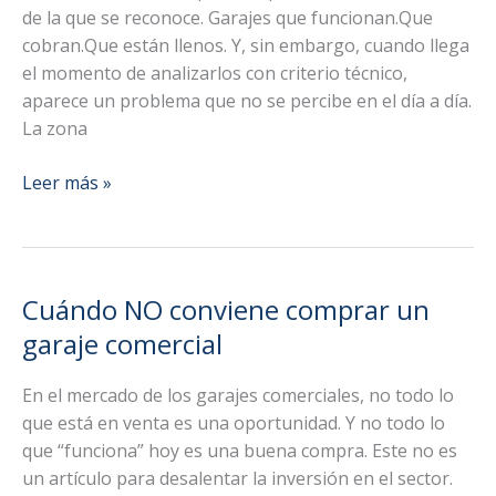
de la que se reconoce. Garajes que funcionan.Que
cobran.Que están llenos. Y, sin embargo, cuando llega
el momento de analizarlos con criterio técnico,
aparece un problema que no se percibe en el día a día.
La zona
Garajes
Leer más »
comerciales
en
zona
gris:
Cuándo NO conviene comprar un
el
garaje comercial
riesgo
invisible
En el mercado de los garajes comerciales, no todo lo
que
que está en venta es una oportunidad. Y no todo lo
erosiona
que “funciona” hoy es una buena compra. Este no es
valor
un artículo para desalentar la inversión en el sector.