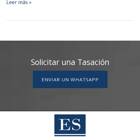
Gestionar
Leer más »
diez
departamentos
no
es
escalar:
por
qué
Solicitar una Tasación
un
garaje
ENVIAR UN WHATSAPP
funciona
distinto