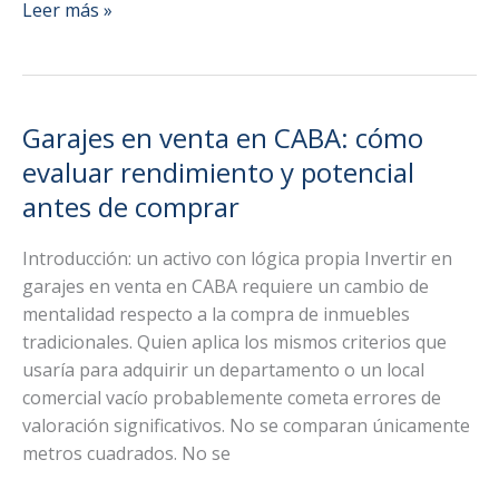
Garajes
Leer más »
en
venta
en
CABA:
Garajes en venta en CABA: cómo
el
evaluar rendimiento y potencial
criterio
antes de comprar
profesional
que
Introducción: un activo con lógica propia Invertir en
separa
garajes en venta en CABA requiere un cambio de
una
mentalidad respecto a la compra de inmuebles
inversión
tradicionales. Quien aplica los mismos criterios que
sólida
usaría para adquirir un departamento o un local
de
comercial vacío probablemente cometa errores de
un
valoración significativos. No se comparan únicamente
error
metros cuadrados. No se
estructural