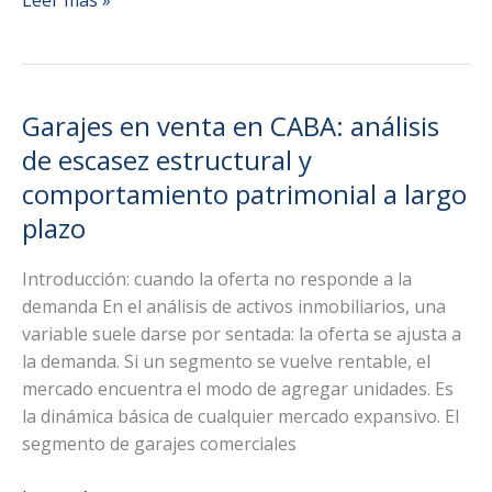
Leer más »
garaje
comercial
como
estrategia
Garajes en venta en CABA: análisis
de
de escasez estructural y
jubilación
comportamiento patrimonial a largo
privada
plazo
Introducción: cuando la oferta no responde a la
demanda En el análisis de activos inmobiliarios, una
variable suele darse por sentada: la oferta se ajusta a
la demanda. Si un segmento se vuelve rentable, el
mercado encuentra el modo de agregar unidades. Es
la dinámica básica de cualquier mercado expansivo. El
segmento de garajes comerciales